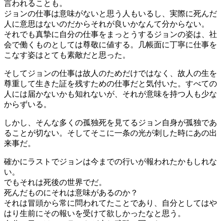
言われることも。
ジョンの仕事は意味がないと思う人もいるし、実際に死んだ
人に意思はないのだからそれが良いかなんて分からない。
それでも真摯に自分の仕事をまっとうするジョンの姿は、社
会で働くものとしては尊敬に値する。几帳面に丁寧に仕事を
こなす姿はとても素敵だと思った。
そしてジョンの仕事は故人のためだけではなく、故人の生を
尊重して生きた証を残すための仕事だと気付いた。すべての
人には届かないかも知れないが、それが意味を持つ人も少な
からずいる。
しかし、そんな多くの孤独死を見てるジョン自身が孤独であ
ることが切ない。そしてそこに一条の光が刺した時にあの出
来事だ。
確かにラストでジョンは今までの行いが報われたかもしれな
い。
でもそれは死後の世界でだ。
死んだものにそれは意味があるのか？
それは冒頭から常に問われてたことであり、自分としてはや
はり生前にその報いを受けて欲しかったなと思う。