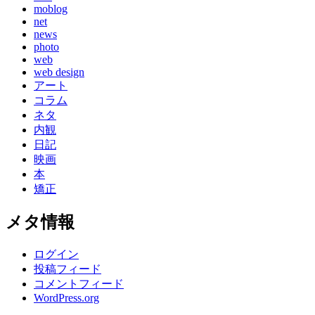
moblog
net
news
photo
web
web design
アート
コラム
ネタ
内観
日記
映画
本
矯正
メタ情報
ログイン
投稿フィード
コメントフィード
WordPress.org