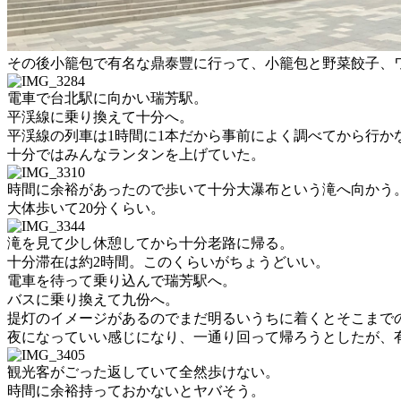
その後小籠包で有名な鼎泰豐に行って、小籠包と野菜餃子、
電車で台北駅に向かい瑞芳駅。
平渓線に乗り換えて十分へ。
平渓線の列車は1時間に1本だから事前によく調べてから行か
十分ではみんなランタンを上げていた。
時間に余裕があったので歩いて十分大瀑布という滝へ向かう
大体歩いて20分くらい。
滝を見て少し休憩してから十分老路に帰る。
十分滞在は約2時間。このくらいがちょうどいい。
電車を待って乗り込んで瑞芳駅へ。
バスに乗り換えて九份へ。
提灯のイメージがあるのでまだ明るいうちに着くとそこまで
夜になっていい感じになり、一通り回って帰ろうとしたが、
観光客がごった返していて全然歩けない。
時間に余裕持っておかないとヤバそう。