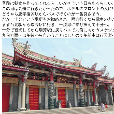
普段は朝食を作ってくれるらしいがそういう日もあるらしい
この日は九份に行きたかったので、ホテルのフロントの人に
どうやら忠孝復興駅からバスで行くのが一番良さそう。
だが、十分という場所もお勧めされ、両方行くなら電車の方
まず台北駅から瑞芳駅に行き、平渓線に乗り換えて十分へ。
十分で観光してから瑞芳駅に戻りバスで九份に向かうスケジ
九份方面へは午後から向かうことにしたので午前中は行天宮