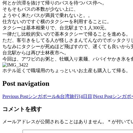
何とか渋滞を抜けて帰りのバスを待つバス停へ。
そもそもバスの本数が少ない上に、
ようやく来たバスが満員で乗れないと。。
仕方ないのですぐ横のタクシーを利用することに。
タクシーは基本相乗りで、台北駅まで１人300元。
一律だし比較的安いので基本タクシーで帰ることを進める。
ただ、客引きをしてる人が怪しさまんてんなのでボッタクリ
ちなみにタクシーが死ぬほど飛ばすので、遅くても良いから
台北駅からは再び士林夜市へ。
今回は、アワビのお粥と、牡蠣入り素麺、パパイヤかき氷を
ホテル近くで職場用のちょっといいお土産も購入して帰る。
Post navigation
Previous Post
シンガポール&台湾旅行[4日目]
Next Post
シンガポー
コメントを残す
メールアドレスが公開されることはありません。
*
が付いて