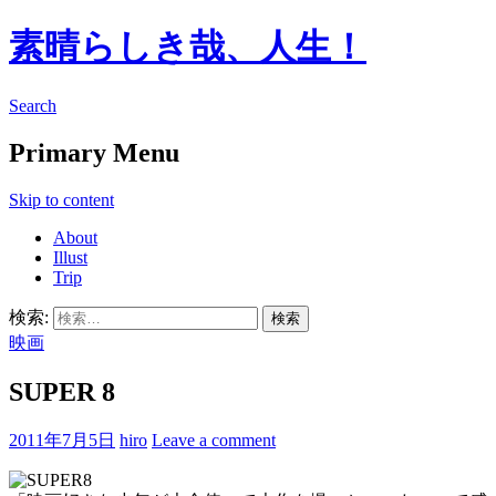
素晴らしき哉、人生！
Search
Primary Menu
Skip to content
About
Illust
Trip
検索:
映画
SUPER 8
2011年7月5日
hiro
Leave a comment