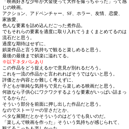
「映画好きな少年が大金使って大作を撮っちゃった」って感
じの映画。
アクション、アドベンチャー、SF、ホラー、友情、恋愛、
家族愛、
色んな要素を詰め込んだごった煮作品。
でもそれらの要素を適度に取り入れてうまくまとめてるのは
流石だと思う。
過度な期待はせずに、
娯楽作品と言う気持ちで観ると楽しめると思う。
最後の最後まで娯楽に溢れてる。
※以下ネタバレあり
この作品をどう捉えるかで意見が別れるだろう。
これを一流の作品かと言われればそうではないと思う。
評価とか内容とか難しく考えずに、
子どもが単純な気持ちで見たら楽しめる映画だと思う。
何故なら子供心にワクワクするような要素がいっぱい詰まっ
てるからだ。
そういう部分を前面に押し出した作品だと思う。
なのでストーリーの甘さだとか、
ベタな展開だとかそういうのはどうでも良いのだ。
「楽しんで映画を作った」そういう気持ちが感じられて、
観てるこっちも楽しかった。