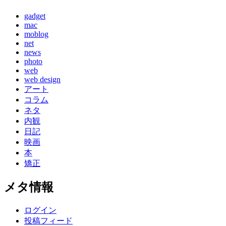
gadget
mac
moblog
net
news
photo
web
web design
アート
コラム
ネタ
内観
日記
映画
本
矯正
メタ情報
ログイン
投稿フィード