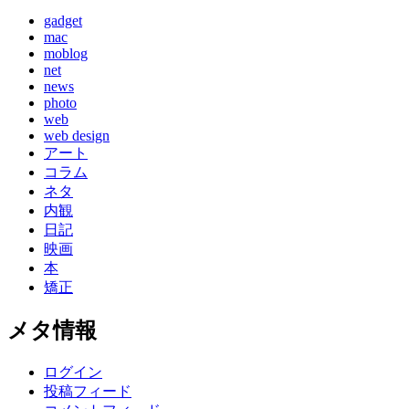
gadget
mac
moblog
net
news
photo
web
web design
アート
コラム
ネタ
内観
日記
映画
本
矯正
メタ情報
ログイン
投稿フィード