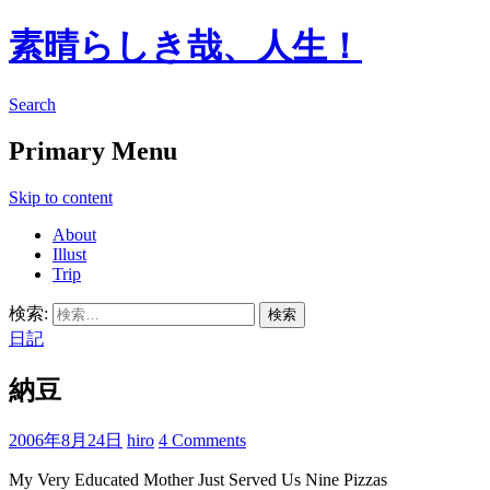
素晴らしき哉、人生！
Search
Primary Menu
Skip to content
About
Illust
Trip
検索:
日記
納豆
2006年8月24日
hiro
4 Comments
My Very Educated Mother Just Served Us Nine Pizzas