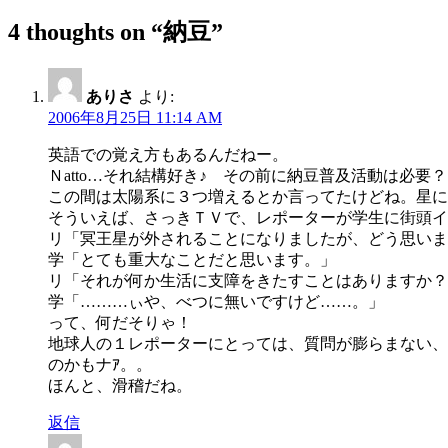
4 thoughts on “納豆”
ありさ
より:
2006年8月25日 11:14 AM
英語での覚え方もあるんだねー。
Ｎatto…それ結構好き♪ その前に納豆普及活動は必要
この間は太陽系に３つ増えるとか言ってたけどね。星に
そういえば、さっきＴＶで、レポーターが学生に街頭イ
リ「冥王星が外されることになりましたが、どう思いま
学「とても重大なことだと思います。」
リ「それが何か生活に支障をきたすことはありますか？
学「………ぃや、べつに無いですけど……。」
って、何だそりゃ！
地球人の１レポーターにとっては、質問が膨らまない、
のかもナｱ。。
ほんと、滑稽だね。
返信