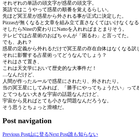
それぞれの単語の頭文字が惑星の頭文字。
英語ではこうやって惑星の順番を覚えるらしい。
先ほど冥王星が惑星から外される事が正式に決定した。
Pizzasが無くなると文章を組み立て直さなくてはいけなくな
そしたらNineの変わりにNattoを入れればまとまりそう。
テレビでは占星術のおばちゃんが「困るわ」と言ってた。
でも、あれ？
惑星の定義から外れるだけで冥王星の存在自体はなくなる訳
それに影響する占星術ってどうなんでしょう？
それはさて置き、
これは天文学において歴史的な大事件だ！
…なんだけど、
人間が作ったルールで惑星にされたり、外されたり。
当の冥王星にしてみれば、「勝手にやってちょうだい」って
とてつもない大きな宇宙の話題なんだけど、
宇宙から見ればとても小さな問題なんだろうな。
そう思うとちょっと滑稽だ。
Post navigation
Previous Post
山に登る
Next Post
誰も知らない