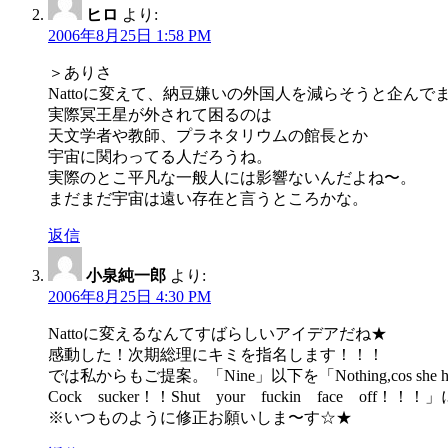
ヒロ
より:
2006年8月25日 1:58 PM
＞ありさ
Nattoに変えて、納豆嫌いの外国人を減らそうと企んで
実際冥王星が外されて困るのは
天文学者や教師、プラネタリウムの館長とか
宇宙に関わってる人だろうね。
実際のとこ平凡な一般人には影響ないんだよね〜。
まだまだ宇宙は遠い存在と言うところかな。
返信
小泉純一郎
より:
2006年8月25日 4:30 PM
Nattoに変えるなんてすばらしいアイデアだね★
感動した！次期総理にキミを指名します！！！
では私からもご提案。「Nine」以下を「Nothing,cos she hates us and sche
Cock sucker！！Shut your fuckin face 
※いつものように修正お願いしま〜す☆★