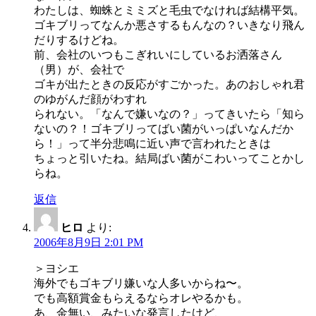
わたしは、蜘蛛とミミズと毛虫でなければ結構平気。
ゴキブリってなんか悪さするもんなの？いきなり飛ん
だりするけどね。
前、会社のいつもこぎれいにしているお洒落さん
（男）が、会社で
ゴキが出たときの反応がすごかった。あのおしゃれ君
のゆがんだ顔がわすれ
られない。「なんで嫌いなの？」ってきいたら「知ら
ないの？！ゴキブリってばい菌がいっぱいなんだか
ら！」って半分悲鳴に近い声で言われたときは
ちょっと引いたね。結局ばい菌がこわいってことかし
らね。
返信
ヒロ
より:
2006年8月9日 2:01 PM
＞ヨシエ
海外でもゴキブリ嫌いな人多いからね〜。
でも高額賞金もらえるならオレやるかも。
あ、金無い、みたいな発言したけど、