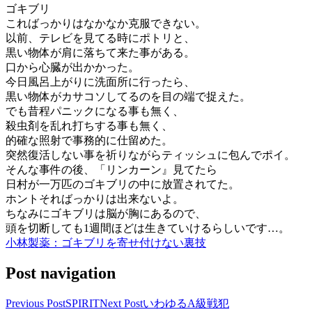
ゴキブリ
こればっかりはなかなか克服できない。
以前、テレビを見てる時にポトリと、
黒い物体が肩に落ちて来た事がある。
口から心臓が出かかった。
今日風呂上がりに洗面所に行ったら、
黒い物体がカサコソしてるのを目の端で捉えた。
でも昔程パニックになる事も無く、
殺虫剤を乱れ打ちする事も無く、
的確な照射で事務的に仕留めた。
突然復活しない事を祈りながらティッシュに包んでポイ。
そんな事件の後、「リンカーン』見てたら
日村が一万匹のゴキブリの中に放置されてた。
ホントそればっかりは出来ないよ。
ちなみにゴキブリは脳が胸にあるので、
頭を切断しても1週間ほどは生きていけるらしいです…。
小林製薬：ゴキブリを寄せ付けない裏技
Post navigation
Previous Post
SPIRIT
Next Post
いわゆるA級戦犯