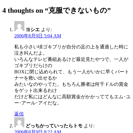
4 thoughts on “克服できないもの”
ヨシエ
より:
2006年8月9日 5:04 AM
私も小さい頃ゴキブリが自分の足の上を通過した時に
泣き叫んだよ。
いろんなテレビ番組あるけど最近見たやつで、一人が
ゴキブリだらけの
BOXに閉じ込められて、もう一人がいかに早くパート
ナーを救い出せるか
みたいなのやってた。もちろん勝者は何千ドルの賞金
をゲット出来るわけ
だけど私にはどんなに高額賞金がかかっててもエム･ユ
ー･アール･アイだな。
返信
どっちかっていったらトモ
より:
2006年8月9日 8:22 AM