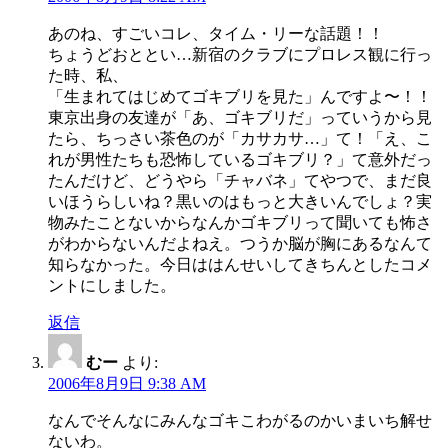
あのね、すごいコレ、タイム・リーな話題！！
ちょうどおととい…新宿のクラブにプロレス観に行っ
た時、私、
「生まれてはじめてゴキブリを見た」んですよ〜！！
東京出身の友達が「あ、ゴキブリだ」っていうから見
たら、ちっさい茶色のが「カサカサ…」て！「え、こ
れが男性たちも恐怖しているゴキブリ？」て意外だっ
たんだけど、どうやら「チャバネ」てやつで、まだ良
いほうらしいね？黒いのはもっと大きいんでしょ？実
物みたことないからなんかゴキブリって聞いても怖さ
がわからないんだよねえ。つうか脳が胸にあるなんて
知らなかった。今日ははんせいしてきちんとしたコメ
ントにしました。
返信
むー
より:
2006年8月9日 9:38 AM
なんでそんなにみんなゴキこわがるのかいまいち解せ
ないわ。