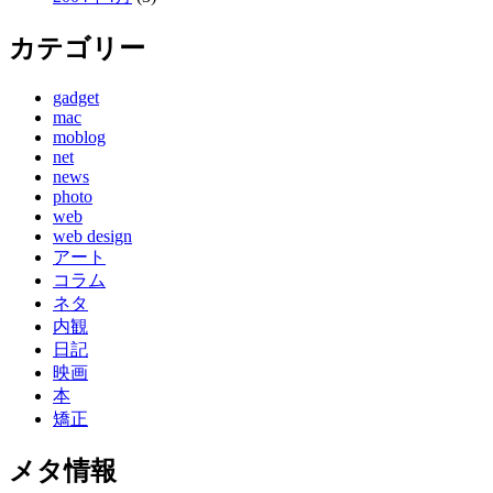
カテゴリー
gadget
mac
moblog
net
news
photo
web
web design
アート
コラム
ネタ
内観
日記
映画
本
矯正
メタ情報