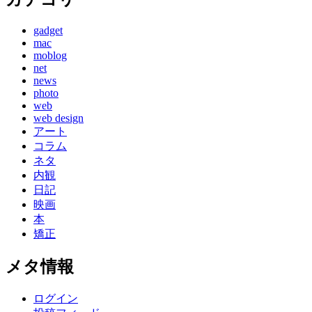
gadget
mac
moblog
net
news
photo
web
web design
アート
コラム
ネタ
内観
日記
映画
本
矯正
メタ情報
ログイン