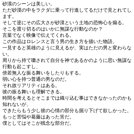
砂漠のシーンは美しい。
ただ砂漠の中をラクダに乗って行進してるだけで見とれてし
ます。
そして逆にその広大さが砂漠という土地の恐怖心を煽る。
そこを渡り切るのはいかに無謀な行動なのか？
言葉でなく映像で伝えてくれる。
この作品はロレンスと言う男の生き方を描いた物語。
一見すると英雄のように見えるが、実はただの男と変わらな
い。
周りから持て囃されて自分を神であるかのように思い無謀な
行動も起こすし、
傍若無人な振る舞いをしたりもする。
弱い心を持つ普通の男なのだ。
それ故リアリティはある。
彼の振る舞いも理解できる。
時間を考えるとそこまでは織り込む事はできなかったのかも
知れないが、
できたらもう少し彼の心情の部分も掘り下げて欲しかった。
もっと苦悩や葛藤はあった筈だ。
僕としてはそこが残念な部分だ。