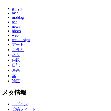
gadget
mac
moblog
net
news
photo
web
web design
アート
コラム
ネタ
内観
日記
映画
本
矯正
メタ情報
ログイン
投稿フィード