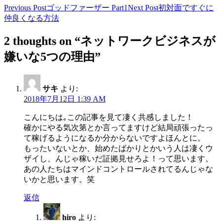
Previous Post
ゴッドファーザー Part1
Next Post
初対面ですぐに
仲良くなる方法
2 thoughts on “ネットワークビジネスが
嫌いな5つの理由”
サキ
より:
2018年7月12日 1:39 AM
こんにちは｡この記事を見て凄く共感しました！
確かにやる気次第とか言ってますけど結局頑張ったっ
て稼げるようになるか分からないですよほんとに。
もったいないとか、始めたばかりとかいう人は凄くウ
ザイし、んじゃ稼いだ証拠見せろよ！って思います。
あの人たちはマインドコントロールされてるんじゃな
いかと思います。笑
返信
hiro
より: