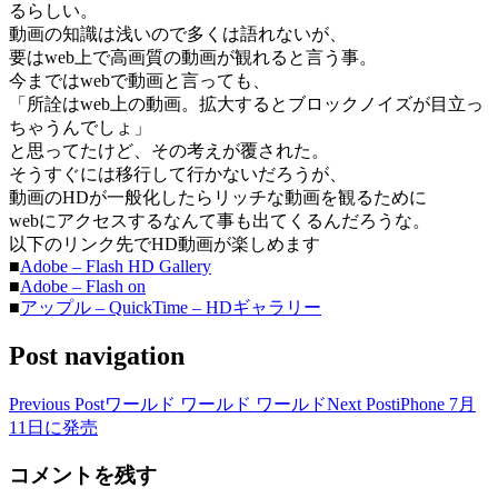
るらしい。
動画の知識は浅いので多くは語れないが、
要はweb上で高画質の動画が観れると言う事。
今まではwebで動画と言っても、
「所詮はweb上の動画。拡大するとブロックノイズが目立っ
ちゃうんでしょ」
と思ってたけど、その考えが覆された。
そうすぐには移行して行かないだろうが、
動画のHDが一般化したらリッチな動画を観るために
webにアクセスするなんて事も出てくるんだろうな。
以下のリンク先でHD動画が楽しめます
■
Adobe – Flash HD Gallery
■
Adobe – Flash on
■
アップル – QuickTime – HDギャラリー
Post navigation
Previous Post
ワールド ワールド ワールド
Next Post
iPhone 7月
11日に発売
コメントを残す