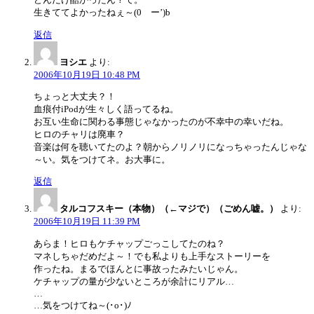
生きててよかったねぇ～(0ゝー’)b
返信
ヨシエ
より:
2006年10月19日 10:48 PM
ちょっと大丈夫？！
血痕付iPodが生々しく語ってるね。
お互い生命に関わる事態じゃなかったのが不幸中の幸いだね。
ヒロのチャリは廃車？
音楽は何を聴いてたのよ？朝からノリノリになっちゃったんじゃな
～い。気をつけてネ。お大事に。
返信
タルコフスキー（本物）（←マジで）（ごめん嘘。）
より:
2006年10月19日 11:39 PM
あらま！ヒロもケチャップごっこしてたのね？
マネしちゃだめだよ～！でも私よりも上手なストーリーを
作ったね。まるでほんとに事故ったみたいじゃん。
ケチャップの量が少ないところが余計にリアル…
…
…気をつけてね～(･o･)ﾉ