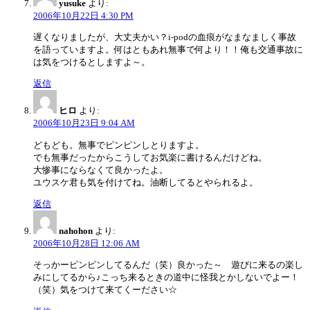
yusuke
より:
2006年10月22日 4:30 PM
遅くなりましたが、大丈夫かい？i-podの血痕がなまなましく事故
を語っていますよ。何はともあれ無事で何より！！俺も交通事故に
は気をつけるとしますよ～。
返信
ヒロ
より:
2006年10月23日 9:04 AM
どもども。無事でピンピンしとりますよ。
でも無事だったからこうしてお気楽に書けるんだけどね。
大惨事にならなくて良かったよ。
ユウスケ君も気を付けてね。油断してるとやられるよ。
返信
nahohon
より:
2006年10月28日 12:06 AM
そっかーピンピンしてるんだ（笑）良かった～ 遊びに来るの楽し
みにしてるから♪こっち来るときの道中に怪我とかしないでよー！
（笑）気をつけて来てくーださい☆