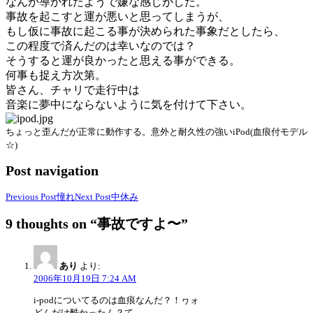
なんか導かれたようで嫌な感じがした。
事故を起こすと運が悪いと思ってしまうが、
もし仮に事故に起こる事が決められた事象だとしたら、
この程度で済んだのは幸いなのでは？
そうすると運が良かったと思える事ができる。
何事も捉え方次第。
皆さん、チャリで走行中は
音楽に夢中にならないように気を付けて下さい。
ちょっと歪んだが正常に動作する。意外と耐久性の強いiPod(血痕付モデル
☆)
Post navigation
Previous Post
憧れ
Next Post
中休み
9 thoughts on “事故ですよ〜”
あり
より:
2006年10月19日 7:24 AM
i-podについてるのは血痕なんだ？！ヮォ
どんだけ酷かったん？て。