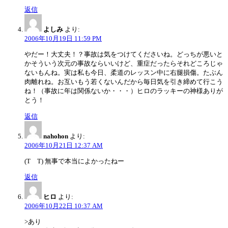
返信
よしみ
より:
2006年10月19日 11:59 PM
やだー！大丈夫！？事故は気をつけてくださいね。どっちが悪いと
かそういう次元の事故ならいいけど、重症だったらそれどころじゃ
ないもんね。実は私も今日、柔道のレッスン中に右腿損傷。たぶん
肉離れね。お互いもう若くないんだから毎日気を引き締めて行こう
ね！（事故に年は関係ないか・・・）ヒロのラッキーの神様ありが
とう！
返信
nahohon
より:
2006年10月21日 12:37 AM
(T T) 無事で本当によかったねー
返信
ヒロ
より:
2006年10月22日 10:37 AM
>あり