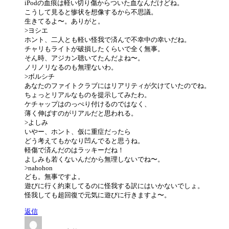
iPodの血痕は軽い切り傷からついた血なんだけどね。
こうして見ると惨状を想像するから不思議。
生きてるよ〜。ありがと。
>ヨシエ
ホント、二人とも軽い怪我で済んで不幸中の幸いだね。
チャリもライトが破損したくらいで全く無事。
そん時、アジカン聴いてたんだよね〜。
ノリノリなるのも無理ないわ。
>ボルシチ
あなたのファイトクラブにはリアリティが欠けていたのでね。
ちょっとリアルなものを提示してみたわ。
ケチャップはのっぺり付けるのではなく、
薄く伸ばすのがリアルだと思われる。
>よしみ
いやー、ホント、仮に重症だったら
どう考えてもかなり凹んでると思うね。
軽傷で済んだのはラッキーだね！
よしみも若くないんだから無理しないでね〜。
>nahohon
ども。無事ですよ。
遊びに行く約束してるのに怪我する訳にはいかないでしょ。
怪我しても超回復で元気に遊びに行きますよ〜。
返信