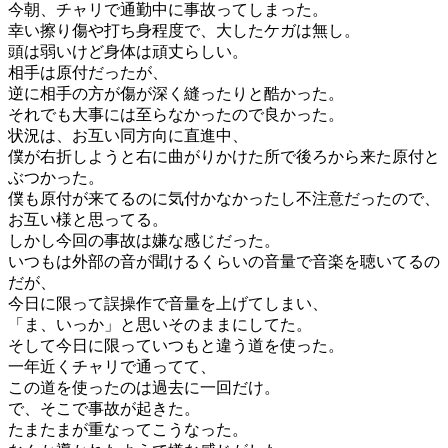
今朝、チャリで通勤中に事故ってしまった。
幸い擦り傷や打ち身程度で、大したケガは無し。
頭は弱いけど身体は頑丈らしい。
相手は原付だったが、
逆に相手の方が傷が深く縫ったりと酷かった。
それでも大事には至らなかったので良かった。
状況は、お互い同方向に直進中、
僕が右折しようと右に曲がりかけた所で後ろから来た原付と
ぶつかった。
僕も原付が来てるのに気付かなかったし不注意だったので、
お互い様と思ってる。
しかし今回の事故は嫌な感じだった。
いつもは外部の音が聞けるくらいの音量で音楽を聴いてるの
だが、
今日に限って誤操作で音量を上げてしまい、
「ま、いっか」と思いそのままにしてた。
そして今日に限っていつもと違う道を使った。
一年近くチャリで通ってて、
この道を使ったのは過去に一回だけ。
で、そこで事故が起きた。
たまたまが重なってこうなった。