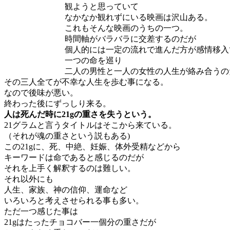
観ようと思っていて
なかなか観れずにいる映画は沢山ある。
これもそんな映画のうちの一つ。
時間軸がバラバラに交差するのだが
個人的には一定の流れで進んだ方が感情移入
一つの命を巡り
二人の男性と一人の女性の人生が絡み合うの
その三人全てが不幸な人生を歩む事になる。
なので後味が悪い。
終わった後にずっしり来る。
人は死んだ時に21gの重さを失うという。
21グラムと言うタイトルはそこから来ている。
（それが魂の重さという説もある)
この21gに、死、中絶、妊娠、体外受精などから
キーワードは命であると感じるのだが
それを上手く解釈するのは難しい。
それ以外にも
人生、家族、神の信仰、運命など
いろいろと考えさせられる事も多い。
ただ一つ感じた事は
21gはたったチョコバー一個分の重さだが