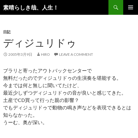
Search
素晴らしき哉、人生！
SKIP TO CONTENT
日記
ディジュリドゥ
2005年3月9日
HIRO
LEAVE A COMMENT
ブラリと寄ったアウトバックセンターで
無料だったのでディジュリドゥの生演奏を堪能する。
今までは何と無しに聞いてたけど、
最近少しずつディジュリドゥの音が良いと感じてきた。
土産でCD買って行った親の影響？
でもディジュリドゥで動物の鳴き声などを表現できるとは
知らなかった。
うーむ、奥が深い。