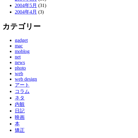
2004年5月
(31)
2004年4月
(3)
カテゴリー
gadget
mac
moblog
net
news
photo
web
web design
アート
コラム
ネタ
内観
日記
映画
本
矯正