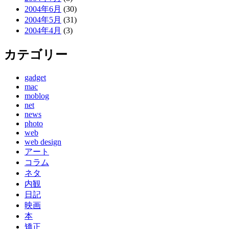
2004年6月
(30)
2004年5月
(31)
2004年4月
(3)
カテゴリー
gadget
mac
moblog
net
news
photo
web
web design
アート
コラム
ネタ
内観
日記
映画
本
矯正