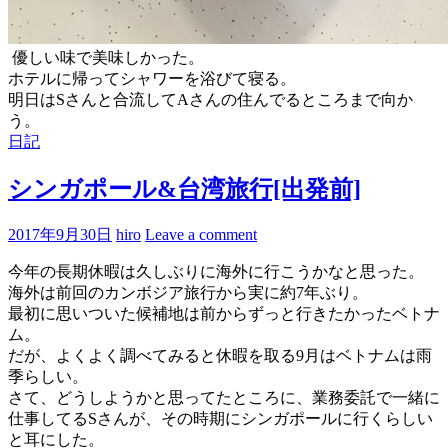
優しい味で美味しかった。
ホテルに帰ってシャワーを浴びて寝る。
明日はSさんと合流してAさんの住んでるところまで向か
う。
日記
シンガポール&台湾旅行[出発前]
2017年9月30日
hiro
Leave a comment
今年の長期休暇は久しぶりに海外に行こうかなと思った。
海外は前回のカンボジア旅行から実に約7年ぶり。
最初に思いついた候補地は前からずっと行きたかったベトナ
ム。
だが、よくよく調べてみると休暇を取る9月はベトナムは雨
季らしい。
さて、どうしようかと思ってたところに、業務委託で一緒に
仕事してるSさんが、その時期にシンガポールに行くらしい
と耳にした。