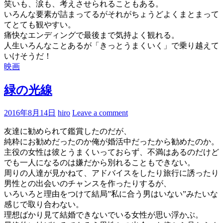
笑いも、涙も、考えさせられることもある。
いろんな要素が詰まってるがそれがちょうどよくまとまって
てとても観やすい。
痛快なエンディングで最後まで気持よく観れる。
人生いろんなことあるが「きっとうまくいく」で乗り越えて
いけそうだ！
映画
緑の光線
2016年8月14日
hiro
Leave a comment
友達に勧められて鑑賞したのだが、
純粋にお勧めだったのか俺が婚活中だったから勧めたのか。
主役の女性は彼とうまくいっておらず、不満はあるのだけど
でも一人になるのは嫌だから別れることもできない。
周りの人達が見かねて、アドバイスをしたり旅行に誘ったり
男性との出会いのチャンスを作ったりするが、
いろいろと理由をつけて結局”私に合う男はいない”みたいな
感じで取り合わない。
理想ばかり見て結婚できないでいる女性が思い浮かぶ。