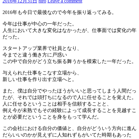
2016年12月31日
hiro
Leave a comment
2016年も今日で最後なので今年を振り返ってみる。
今年は仕事が中心の一年だった。
人生において大きな変化はなかったが、仕事面では変化の年
だった。
スタートアップ業界で社員となり、
今までと違う働き方に戸惑い
この中で自分がどう立ち振る舞うかを模索した一年だった。
与えられた仕事をこなす立場から、
新しい仕事を作り出す立場へと。
また、僕は自分でやったほうがいいと思ってしまう人間だっ
たが、それでは頭打ちになるので人に任せることを覚えた。
人に任せるということは相手を信頼することと、
例え今が未熟でもその経験によって成長することを見越すこ
とが必要だということを身をもって学んだ。
この会社における自分の価値と、自分がどういう方向に進ん
だらいいのかが見えずに人知れずもがいてた時期もあった