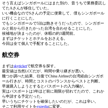
そう言えばシンガポールにはまた別の、昔うちで業務委託し
てたAさんが移住していた。
いい機会なのでSさんの予定に便乗して、僕もシンガポール
に行くことにした。
でもシンガポールで5泊は飽きそうだったので、シンガポー
ルと前から行きたかった台湾を合わせることにした。
候補地が決まったのが、休暇の約3週間前。
まずはチケットとホテルをおさえる。
今回は全て個人で手配することにした。
航空券
まずは
skyticket
で航空券を探す。
最安値は当然LCCだが、時間や乗り継ぎが悪い。
幾つか調べた結果、往復でChina Airlineの台湾経由シンガポ
ール行きが、時間とコストのバランスからベストと判断。
早速購入しようとするとパスポートの入力欄が。
実はパスポートは3年ほど前に期限が切れてたので、これか
ら申請する予定だった。
早いうちにチケットを確保したいのだが、これは辛い。
そこで利用サイトを
expedia
に変更。