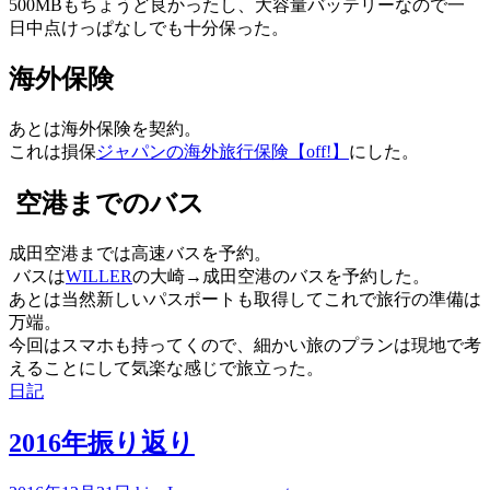
500MBもちょうど良かったし、大容量バッテリーなので一
日中点けっぱなしでも十分保った。
海外保険
あとは海外保険を契約。
これは損保
ジャパンの海外旅行保険【off!】
にした。
空港までのバス
成田空港までは高速バスを予約。
バスは
WILLER
の大崎→成田空港のバスを予約した。
あとは当然新しいパスポートも取得してこれで旅行の準備は
万端。
今回はスマホも持ってくので、細かい旅のプランは現地で考
えることにして気楽な感じで旅立った。
日記
2016年振り返り