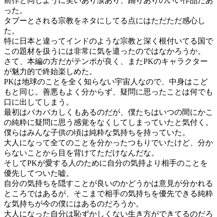
前作と同じように笑いあり涙あり、踊りありのいい作品だあ
った。
タブーとされる宗教をネタにしてる点にはただただ感心し
た。
特に日本と違ってインドのような宗教と深く根付いてる国で
この題材を扱うには非常に気を遣ったのではなかろうか。
さて、本編の方だがテンポが良く、またPKのキャラクター
が魅力的で終始楽しめた。
PKは地球のことを全く知らない宇宙人なので、中身はこど
もと同じ。善悪もよく分からず、疑問に思ったことは何でも
口に出してしまう。
最初はバカバカしくもあるのだが、僕たちはいつの間にかこ
の純粋に疑問に思う感覚をなくしてしまっていたと気付く。
僕らはみんな子供の頃は純粋な気持ちを持っていた。
大人になって全てのことを分かったつもりでいたけど、分か
らないことから目を背けてただけなんだな。
そしてPKが愛する人のために自分の気持より相手のことを
優先してついた嘘。
自分の気持ちを隠すことが良いのかどうかは意見が分かれる
ところではあるが、そこまで相手の気持ちを優先できる純粋
な気持ちが今の僕にはあるのだろうか。
大人になった自分は恥ずかしくない生き方ができてるのだろ