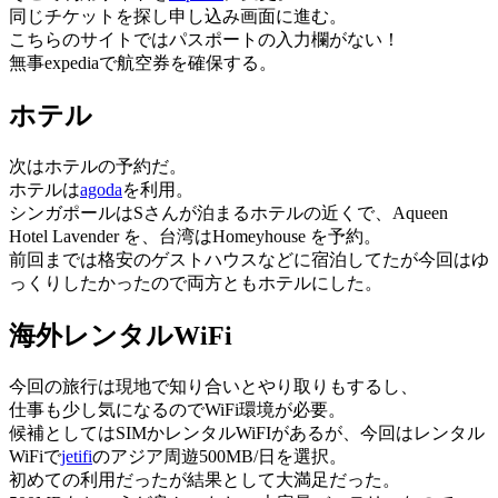
同じチケットを探し申し込み画面に進む。
こちらのサイトではパスポートの入力欄がない！
無事expediaで航空券を確保する。
ホテル
次はホテルの予約だ。
ホテルは
agoda
を利用。
シンガポールはSさんが泊まるホテルの近くで、Aqueen
Hotel Lavender を、台湾はHomeyhouse を予約。
前回までは格安のゲストハウスなどに宿泊してたが今回はゆ
っくりしたかったので両方ともホテルにした。
海外レンタルWiFi
今回の旅行は現地で知り合いとやり取りもするし、
仕事も少し気になるのでWiFi環境が必要。
候補としてはSIMかレンタルWiFIがあるが、今回はレンタル
WiFiで
jetifi
のアジア周遊500MB/日を選択。
初めての利用だったが結果として大満足だった。