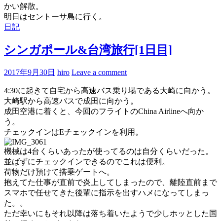
かい解散。
明日はセントーサ島に行く。
日記
シンガポール&台湾旅行[1日目]
2017年9月30日
hiro
Leave a comment
4:30に起きて自宅から高速バス乗り場である大崎に向かう。
大崎駅から高速バスで成田に向かう。
成田空港に着くと、今回のフライトのChina Airlineへ向か
う。
チェックインはEチェックインを利用。
機械は4台くらいあったが使ってるのは自分くらいだった。
並ばずにチェックインできるのでこれは便利。
荷物だけ預けて搭乗ゲートへ。
抱えてた仕事が直前で炎上してしまったので、離陸直前まで
スマホで任せてきた後輩に指示を出すハメになってしまっ
た。。
ただ幸いにもそれ以降は落ち着いたようで少しホッとした国