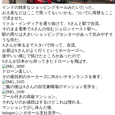
インドの雑多なショッピングモールみたいだった。
お土産などはここで買ってもいいかも。ついでに両替もここ
で済ませた。
リトル・インディアを通り抜けて、Sさんと駅で合流。
そのまま電車でAさんの住むジュロンイースト駅へ。
駅の周りは大きいショッピングセンターがあって住みやすそ
うな街だ。
Aさんが来るまでスタバで待って、合流。
お昼はAさんがよく行くというホーカーズへ。
途中いい感じで拓けたところがあったので、
Sさんが日本から持ってきたドローンを飛ばす。
ドローン楽しい。
その後目的のホーカーズに向かいチキンランスを食す。
ご飯の後はAさんの自宅兼職場のマンション見学を。
プール付きの高級マンション。
それなりのお値段はするけどこれは憧れる。
マンションで少し休んだ後、
hubspotシンガポール支社見学へ。